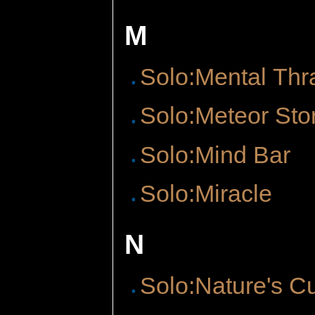
M
Solo:Mental Thr
Solo:Meteor St
Solo:Mind Bar
Solo:Miracle
N
Solo:Nature's C