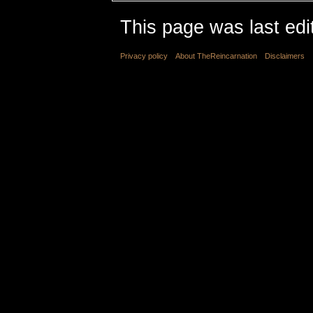
This page was last edi
Privacy policy
About TheReincarnation
Disclaimers