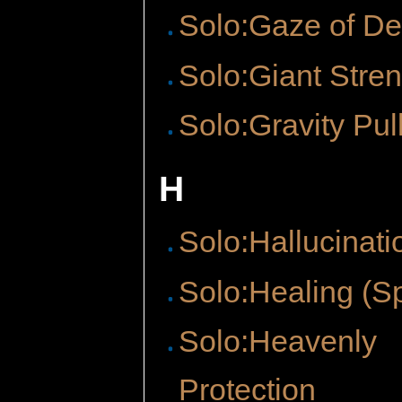
Solo:Gaze of De
Solo:Giant Stre
Solo:Gravity Pul
H
Solo:Hallucinati
Solo:Healing (Sp
Solo:Heavenly
Protection